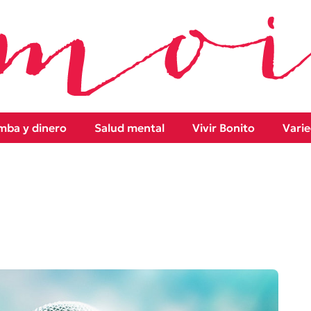
ba y dinero
Salud mental
Vivir Bonito
Vari