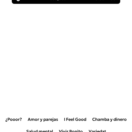
¿Pooor?
Amor y parejas
I Feel Good
Chamba y dinero
Salud mental
Vivir Bonito
Variedat