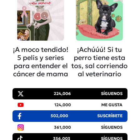
¡A moco tendido!
¡Achúúú! Si tu
5 pelis y series
perro tiene esta
para entender el
tos, sal corriendo
cáncer de mama
al veterinario
224,006
SÍGUENOS
124,000
ME GUSTA
502,000
SUSCRÍBETE
361,000
SÍGUENOS
356,003
SÍGUENOS