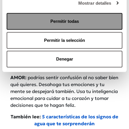
Mostrar detalles
No le tengas miedo al cambio y no te lo pongas,
porque gastarás tu energía en vez de usarla
Permitir todas
para adaptarte a lo nuevo. Tendrás mucha
creatividad para generar nuevas situaciones,
¡confía en tu ingenio!
Has creado o pronto
Permitir la selección
crearás algo que trascenderá y te hará sentir
mucho orgullo.
Comunícate con claridad
y
aprende de cualquier error para poderlo dejar
Denegar
atrás más rápido.
AMOR:
podrías sentir confusión al no saber bien
qué quieres. Desahoga tus emociones y tu
mente se despejará también. Usa tu inteligencia
emocional para cuidar a tu corazón y tomar
decisiones que te hagan feliz.
También lee:
5 características de los signos de
agua que te sorprenderán