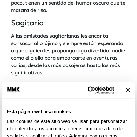
poco, tienen un sentido del humor oscuro que te
matará de risa.
Sagitario
A las amistades sagitarianas les encanta
sonsacar al prójimo y siempre están esperando
a que alguien les proponga algo divertido; nadie
como él o ella para embarcarte en aventuras
varias, desde las más pasajeras hasta las más
significativas.
Capricornio
Son todoterreno pues además de que son
personas serias, aterrizadas y responsables,
Esta página web usa cookies
que te pueden dar consejos prácticos y útiles,
también buscan divertirse y tienen alma
Las cookies de este sitio web se usan para personalizar
chacoteadora y un sentido del humor bastante
el contenido y los anuncios, ofrecer funciones de redes
sarcástico.
sociales y analizar el tráfico. Además, compartimos