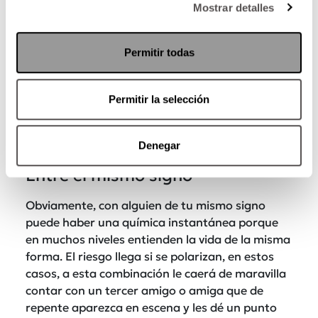
Mostrar detalles
Tu mejor amigo según el
zodiaco
Permitir todas
Ahora sí ya se viene la mejor parte de tooodo,
ha llegado el momento de que descubras quién
Permitir la selección
es
tu mejor amigo según el zodiaco
o, que si ya
tienes uno, ver qué tanta compatibilidad hay
entre ustedes.
Denegar
Entre el mismo signo
Obviamente, con alguien de tu mismo signo
puede haber una química instantánea porque
en muchos niveles entienden la vida de la misma
forma. El riesgo llega si se polarizan, en estos
casos, a esta combinación le caerá de maravilla
contar con un tercer amigo o amiga que de
repente aparezca en escena y les dé un punto