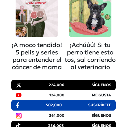
¡A moco tendido!
¡Achúúú! Si tu
5 pelis y series
perro tiene esta
para entender el
tos, sal corriendo
cáncer de mama
al veterinario
224,006
SÍGUENOS
124,000
ME GUSTA
502,000
SUSCRÍBETE
361,000
SÍGUENOS
356,003
SÍGUENOS