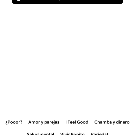
¿Pooor?
Amor y parejas
I Feel Good
Chamba y dinero
Salud mental
Vivir Bonito
Variedat