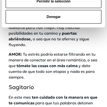
Permitir la selección
mucho a nivel emocional
y que te ayudará a
recobrar tu fe en los procesos de la vida y en tu
propio camino. Reflexiona sobre las actitudes
Denegar
que más te conviene tomar de ahora en
adelante para fluir mejor. Hay muchas
posibilidades en tu camino y
puertas
abriéndose,
o sea que no te aferres y sigue
fluyendo.
AMOR:
Tu estrés podría estarse filtrando en tu
manera de conectar en el área romántica, o sea
que
tómate las cosas con más calma
y date
cuenta de que todo son etapas y nada es para
siempre.
Sagitario
En este mes
ten cuidado con la manera en que
te comunicas
para que tus palabras detonen