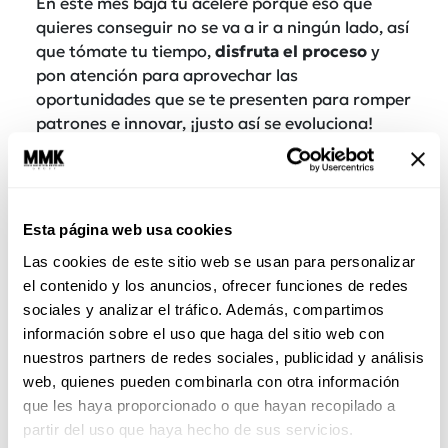
En este mes baja tu acelere porque eso que
quieres conseguir no se va a ir a ningún lado, así
que tómate tu tiempo,
disfruta el proceso
y
pon atención para aprovechar las
oportunidades que se te presenten para romper
patrones e innovar, ¡justo así se evoluciona!
Algunas de tus decisiones podrían resultar
polémicas para quienes te rodean, pero si las
tomaste desde el corazón toca que las
defiendas.
Esta página web usa cookies
AMOR:
Aplica tu experiencia en el área
Las cookies de este sitio web se usan para personalizar
sentimental y
evita repetir errores del pasado
el contenido y los anuncios, ofrecer funciones de redes
pero, al mismo tiempo, date chance de disfrutar
sociales y analizar el tráfico. Además, compartimos
lo que sea que estés viviendo.
información sobre el uso que haga del sitio web con
nuestros partners de redes sociales, publicidad y análisis
Libra
web, quienes pueden combinarla con otra información
que les haya proporcionado o que hayan recopilado a
Plantéate metas que, aunque te reten, sean
partir del uso que haya hecho de sus servicios.
viables, pues se te augura un gran avance si