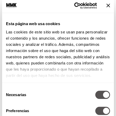
Esta página web usa cookies
Libra
: Es momento de reflexionar un poco sobre
Las cookies de este sitio web se usan para personalizar
tu mundo interior, y un gran momento para
el contenido y los anuncios, ofrecer funciones de redes
retomar esas clases de yoga y mini
sociales y analizar el tráfico. Además, compartimos
meditaciones.
Suelta las creencias que ya no te
información sobre el uso que haga del sitio web con
sirvan
.
nuestros partners de redes sociales, publicidad y análisis
web, quienes pueden combinarla con otra información
Escorpio
: Si sientes el impulso de llamar a esa
que les haya proporcionado o que hayan recopilado a
amiga o hacer un plan con tu grupito, síguelo.
partir del uso que haya hecho de sus servicios.
Este eclipse es para
fortalecer tus relaciones
sociales
y crear comunidad donde sientes que
te falta.
Selección
Necesarias
de
consentimiento
Preferencias