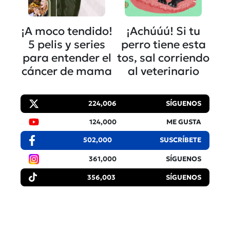
¡A moco tendido!
¡Achúúú! Si tu
5 pelis y series
perro tiene esta
para entender el
tos, sal corriendo
cáncer de mama
al veterinario
224,006
SÍGUENOS
124,000
ME GUSTA
502,000
SUSCRÍBETE
361,000
SÍGUENOS
356,003
SÍGUENOS