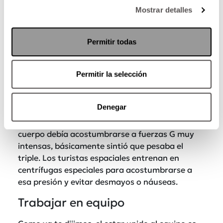
Mostrar detalles
No sabemos qué tanto hizo para que su salud
mental estuviera al 100, pero se sabe que los
turistas espaciales hacen algunas simulaciones
Permitir todas
de aislamiento, donde aprenden a mantener la
calma y resolver problemas sin perder la cabeza.
Permitir la selección
Acondicionar tu cuerpo para
soportar la fuerza G
Denegar
Antes del despegue y durante el regreso, su
cuerpo debía acostumbrarse a fuerzas G muy
intensas, básicamente sintió que pesaba el
triple. Los turistas espaciales entrenan en
centrífugas especiales para acostumbrarse a
esa presión y evitar desmayos o náuseas.
Trabajar en equipo