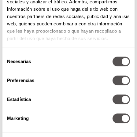
sociales y analizar el tráfico. Además, compartimos
Claro que, aunque nosotros nada más la vimos
información sobre el uso que haga del sitio web con
subir y bajarsss, tuvo que pasar por simuladores
nuestros partners de redes sociales, publicidad y análisis
de emergencia, cápsulas de escape, así como
web, quienes pueden combinarla con otra información
sumergirse en una alberca en la que practican la
que les haya proporcionado o que hayan recopilado a
gravedad cero, que no es para nada un juego.
partir del uso que haya hecho de sus servicios.
Selección
Necesarias
de
consentimiento
Preferencias
Estadística
Marketing
Psicológicamente se convirtió en
una roca