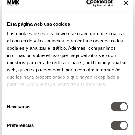
Esta página web usa cookies
Las cookies de este sitio web se usan para personalizar
4- Crawl
o gatear. Avanza hacia adelante y
el contenido y los anuncios, ofrecer funciones de redes
atrás, manteniendo el torso paralelo al piso.
sociales y analizar el tráfico. Además, compartimos
Dos avances al frente y 2 hacia atrás.
información sobre el uso que haga del sitio web con
nuestros partners de redes sociales, publicidad y análisis
5- Hop scotch
. Es un movimiento dinámico, haz
web, quienes pueden combinarla con otra información
un desplante trasero y desde ahí te impulsas
que les haya proporcionado o que hayan recopilado a
para lograr una flexión de cadera con salto.
partir del uso que haya hecho de sus servicios.
Puedes empezar haciendo 10 reps de un lado, 10
del otro y así hasta completar el minuto.
Selección
Necesarias
de
consentimiento
Preferencias