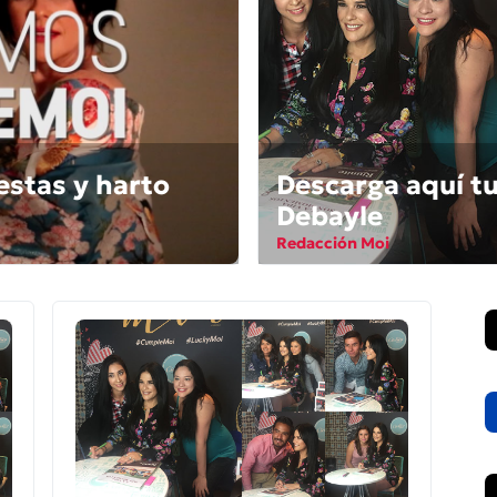
estas y harto
Descarga aquí t
Debayle
Redacción Moi