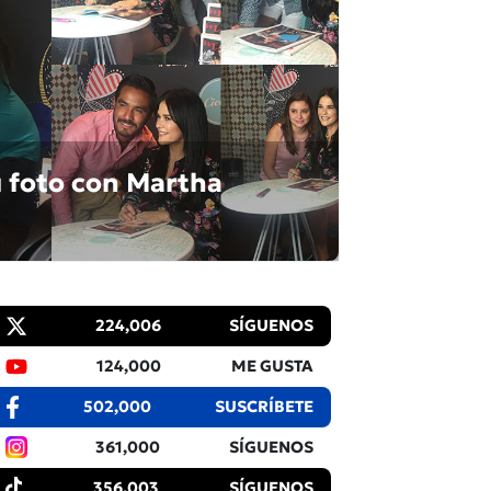
u foto con Martha
224,006
SÍGUENOS
124,000
ME GUSTA
502,000
SUSCRÍBETE
361,000
SÍGUENOS
356,003
SÍGUENOS