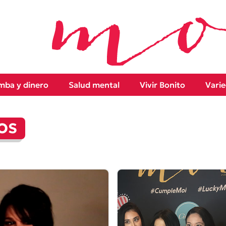
ba y dinero
Salud mental
Vivir Bonito
Vari
OS