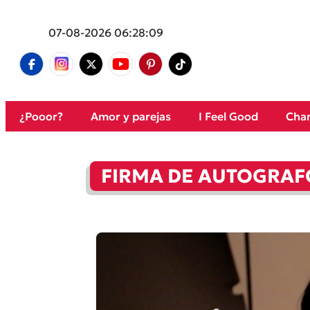
07-08-2026 06:28:09
¿Pooor?
Amor y parejas
I Feel Good
Cham
FIRMA DE AUTOGRAF