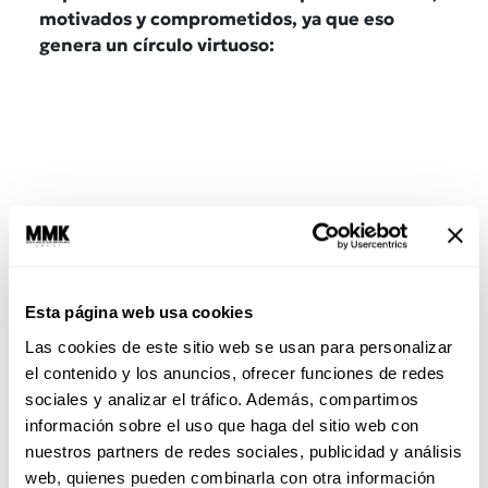
motivados y comprometidos, ya que eso
genera un círculo virtuoso:
Esta página web usa cookies
Las cookies de este sitio web se usan para personalizar
Más Satisfacción → Más Producción → Más
el contenido y los anuncios, ofrecer funciones de redes
Compromiso →
sociales y analizar el tráfico. Además, compartimos
Más Calidad de Vida en el Trabajo
información sobre el uso que haga del sitio web con
nuestros partners de redes sociales, publicidad y análisis
Una investigación de la Universidad de
web, quienes pueden combinarla con otra información
California encontró que los empleados