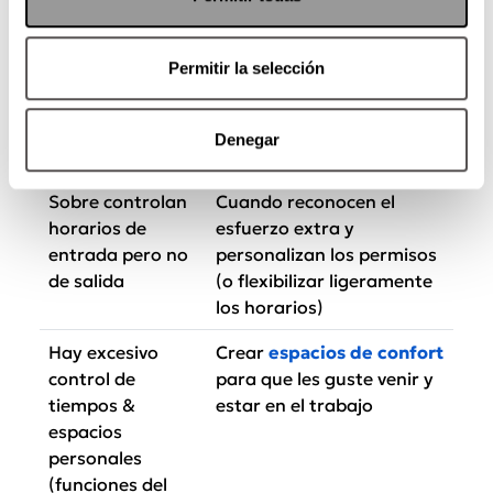
bloqueado
junto con Entrenamiento
en Protocolo del uso
Permitir la selección
(Sitios aceptados, niveles
de consumo, horarios,
tiempo personal vs juntas,
Denegar
etc.)
Sobre controlan
Cuando reconocen el
horarios de
esfuerzo extra y
entrada pero no
personalizan los permisos
de salida
(o flexibilizar ligeramente
los horarios)
Hay excesivo
Crear
espacios de confort
control de
para que les guste venir y
tiempos &
estar en el trabajo
espacios
personales
(funciones del