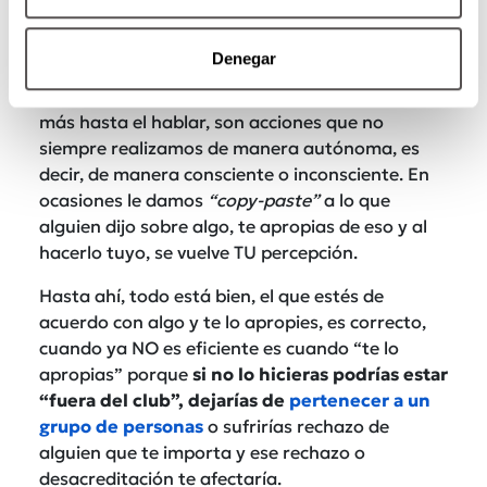
mucho más conscientes de lo que estamos
haciendo.
Denegar
El pensar y decidir por uno mismo, bueno es
más hasta el hablar, son acciones que no
siempre realizamos de manera autónoma, es
decir, de manera consciente o inconsciente. En
ocasiones le damos
“copy-paste”
a lo que
alguien dijo sobre algo, te apropias de eso y al
hacerlo tuyo, se vuelve TU percepción.
Hasta ahí, todo está bien, el que estés de
acuerdo con algo y te lo apropies, es correcto,
cuando ya NO es eficiente es cuando “te lo
apropias” porque
si no lo hicieras podrías estar
“fuera del club”, dejarías de
pertenecer a un
grupo de personas
o sufrirías rechazo de
alguien que te importa y ese rechazo o
desacreditación te afectaría.