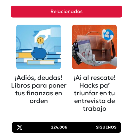
Relacionados
¡Adiós, deudas!
¡Ai al rescate!
Libros para poner
Hacks pa’
tus finanzas en
triunfar en tu
orden
entrevista de
trabajo
224,006
SÍGUENOS