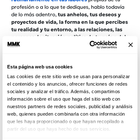
profesión o a lo que te dediques, hablo todavía
de lo más adentro,
tus anhelos, tus deseos y
proyectos de vida, la forma en la que percibes
tu realidad y tu entorno, a las relaciones, las
personas, la situación política de tu país o del
mundo,
la economía y la situación de nuestro
planeta, la cual sin duda, día a día necesita más
autonomía en la forma en la que vivimos en ella.
Esta página web usa cookies
¿Qué tan autónomo te consideras en tu
Las cookies de este sitio web se usan para personalizar
gestión y en la forma en la que te vinculas con
el contenido y los anuncios, ofrecer funciones de redes
todo lo de “afuera” de ti?…
sociales y analizar el tráfico. Además, compartimos
información sobre el uso que haga del sitio web con
nuestros partners de redes sociales, publicidad y análisis
web, quienes pueden combinarla con otra información
que les haya proporcionado o que hayan recopilado a
partir del uso que haya hecho de sus servicios.