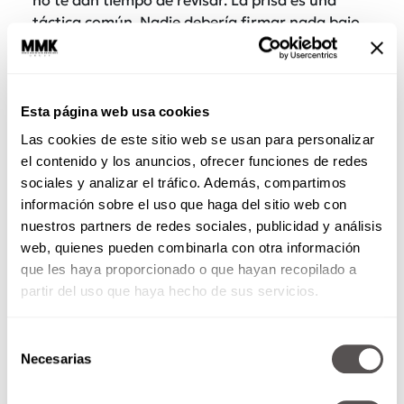
táctica común. Nadie debería firmar nada bajo
presión. Aún peor,
si te piden firmar una hoja
en blanco, STOP!, puede ser que estés
firmando tu renuncia sin saberlo
.
Esta página web usa cookies
También lee:
¿Quieres renunciar? Es culpa de
Las cookies de este sitio web se usan para personalizar
tu jefe
el contenido y los anuncios, ofrecer funciones de redes
sociales y analizar el tráfico. Además, compartimos
información sobre el uso que haga del sitio web con
nuestros partners de redes sociales, publicidad y análisis
web, quienes pueden combinarla con otra información
que les haya proporcionado o que hayan recopilado a
partir del uso que haya hecho de sus servicios.
Selección
Necesarias
de
consentimiento