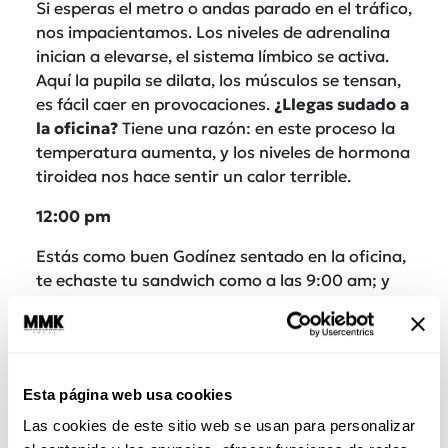
Si esperas el metro o andas parado en el tráfico,
nos impacientamos. Los niveles de adrenalina
inician a elevarse, el sistema límbico se activa.
Aquí la pupila se dilata, los músculos se tensan,
es fácil caer en provocaciones.
¿Llegas sudado a
la oficina?
Tiene una razón: en este proceso la
temperatura aumenta, y los niveles de hormona
tiroidea nos hace sentir un calor terrible.
12:00 pm
Estás como buen Godínez sentado en la oficina,
te echaste tu sandwich como a las 9:00 am; y
para la 1 tu estómago anduvo 4 horas sin
comida. Si en este momento traes un hambre
feroz y ruegas que llegue el señor de la papitas,
es porque las orexinas y el glucagon vuelven a
Esta página web usa cookies
elevarse.
Las cookies de este sitio web se usan para personalizar
Aquí da más hambre porque existe una mayor