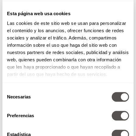
Esta página web usa cookies
Las cookies de este sitio web se usan para personalizar
el contenido y los anuncios, ofrecer funciones de redes
sociales y analizar el tráfico. Además, compartimos
información sobre el uso que haga del sitio web con
nuestros partners de redes sociales, publicidad y análisis
web, quienes pueden combinarla con otra información
que les haya proporcionado o que hayan recopilado a
Suena a ciencia ficción, pero es ciencia real.
partir del uso que haya hecho de sus servicios.
Apenas está llegando al radar de dermatólogos
y nutriólogos, y promete ser un parte aguas en
Selección
el envejecimiento saludable.
Necesarias
de
Coenzima Q10
consentimiento
Preferencias
La CoQ10, que quizá ya la viste en
cremas
antiarrugas
, no solo trabaja en la superficie.
Dentro del cuerpo,
es un antioxidante que se
Estadística