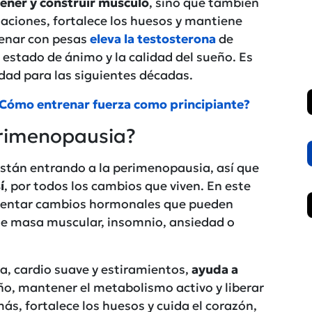
ener y construir músculo
, sino que también
laciones, fortalece los huesos y mantiene
renar con pesas
eleva la testosterona
de
 estado de ánimo y la calidad del sueño. Es
lidad para las siguientes décadas.
¿Cómo entrenar fuerza como principiante?
erimenopausia?
tán entrando a la perimenopausia, así que
í
, por todos los cambios que viven. En este
imentar cambios hormonales que pueden
de masa muscular, insomnio, ansiedad o
za, cardio suave y estiramientos,
ayuda a
eño, mantener el metabolismo activo y liberar
s, fortalece los huesos y cuida el corazón,