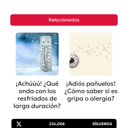
Relacionados
¡Achúúú! ¿Qué
¡Adiós pañuelos!
onda con los
¿Cómo saber si es
resfriados de
gripa o alergia?
larga duración?
224,006
SÍGUENOS