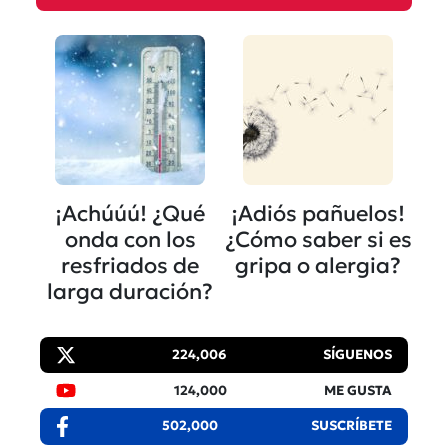
¡Achúúú! ¿Qué
¡Adiós pañuelos!
onda con los
¿Cómo saber si es
resfriados de
gripa o alergia?
larga duración?
224,006
SÍGUENOS
124,000
ME GUSTA
502,000
SUSCRÍBETE