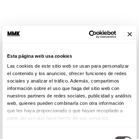
Esta página web usa cookies
Las cookies de este sitio web se usan para personalizar
el contenido y los anuncios, ofrecer funciones de redes
Entre los genes más comunes se encuentran:
sociales y analizar el tráfico. Además, compartimos
información sobre el uso que haga del sitio web con
DENND1A
: relacionado con la forma en que
nuestros partners de redes sociales, publicidad y análisis
las células responden a señales hormonales.
web, quienes pueden combinarla con otra información
AMH y AMHR2
: implicados en la regulación
que les haya proporcionado o que hayan recopilado a
del crecimiento folicular ovárico.
partir del uso que haya hecho de sus servicios.
Otros loci descubiertos en estudios de
asociación genómica (GWAS) están
Selección
implicados en
secreción de