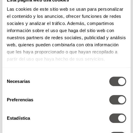
La
flora intestinal
tiene unas pequeñitas
Las cookies de este sitio web se usan para personalizar
bacterias que sirven para que el organismo
el contenido y los anuncios, ofrecer funciones de redes
haga bien la
digestión
, así que incluye
sociales y analizar el tráfico. Además, compartimos
productos que las incluyan.
información sobre el uso que haga del sitio web con
nuestros partners de redes sociales, publicidad y análisis
web, quienes pueden combinarla con otra información
que les haya proporcionado o que hayan recopilado a
partir del uso que haya hecho de sus servicios.
Selección
Necesarias
de
consentimiento
Preferencias
Ayuno nocturno
Estadística
Hay un montón de estudios que nos invitan a