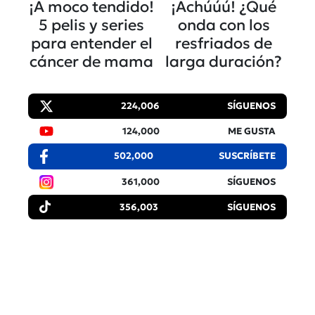
¡A moco tendido!
¡Achúúú! ¿Qué
5 pelis y series
onda con los
para entender el
resfriados de
cáncer de mama
larga duración?
224,006
SÍGUENOS
124,000
ME GUSTA
502,000
SUSCRÍBETE
361,000
SÍGUENOS
356,003
SÍGUENOS