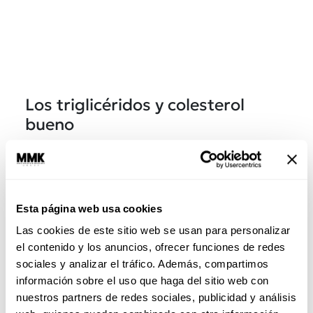
Los triglicéridos y colesterol
bueno
Existe una conexión importantísima entre los
triglicéridos y el HDL
que te puede ayudar a
cachar los problemas a tiempo. En general,
cuando
los triglicéridos suben, el HDL baja y
Esta página web usa cookies
cuando los triglicéridos bajan, el HDL suele
Las cookies de este sitio web se usan para personalizar
mejorar. Ahora, no esperes a ver esta relación
el contenido y los anuncios, ofrecer funciones de redes
para atenderte. L
os niveles altos de triglicéridos
sociales y analizar el tráfico. Además, compartimos
ya se consideran un factor de
riesgo
información sobre el uso que haga del sitio web con
cardiovascular,
incluso si tu colesterol no
nuestros partners de redes sociales, publicidad y análisis
parece tan alarmante. P
uedes tener el