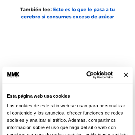
También lee:
Esto es lo que le pasa a tu
cerebro si consumes exceso de azúcar
Esta página web usa cookies
Las cookies de este sitio web se usan para personalizar
4. Entrena tu cerebro
el contenido y los anuncios, ofrecer funciones de redes
sociales y analizar el tráfico. Además, compartimos
Leer, aprender idiomas, tocar un instrumento,
información sobre el uso que haga del sitio web con
jugar, socializar: todo suma para hacerle
nuestros partners de redes sociales, publicidad y análisis