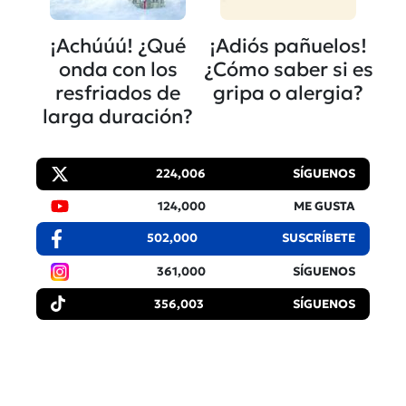
¡Achúúú! ¿Qué
¡Adiós pañuelos!
onda con los
¿Cómo saber si es
resfriados de
gripa o alergia?
larga duración?
224,006
SÍGUENOS
124,000
ME GUSTA
502,000
SUSCRÍBETE
361,000
SÍGUENOS
356,003
SÍGUENOS