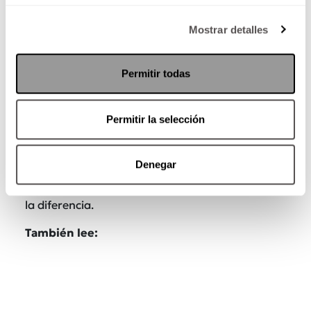
Mostrar detalles
Permitir todas
Permitir la selección
Al final, una lavada de dientes nunca sobra,
pero sí
lo tienes que hacer siempre cuidando
el esmalte de tus dientes
. Si no puedes esperar
Denegar
media hora, enjuagarte la boca con agua muy
bien antes de cepillarte los dientes puede hacer
la diferencia.
También lee: