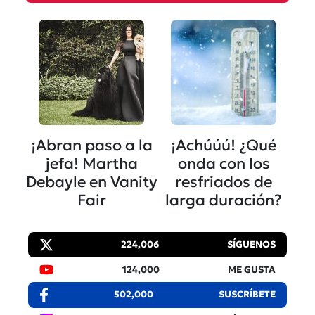
¡Abran paso a la
¡Achúúú! ¿Qué
jefa! Martha
onda con los
Debayle en Vanity
resfriados de
Fair
larga duración?
224,006
SÍGUENOS
124,000
ME GUSTA
502,000
SUSCRÍBETE