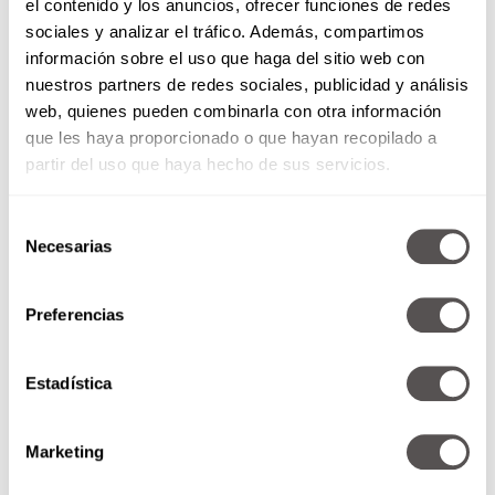
amarillos? Esto debes de hacer
el contenido y los anuncios, ofrecer funciones de redes
sociales y analizar el tráfico. Además, compartimos
¿Y lavarse los dientes después de
información sobre el uso que haga del sitio web con
desayunar?
nuestros partners de redes sociales, publicidad y análisis
web, quienes pueden combinarla con otra información
Si eres del
team
“me lavo los dientes después de
que les haya proporcionado o que hayan recopilado a
cada comida”, hay una regla de oro que no
partir del uso que haya hecho de sus servicios.
puedes ignorar:
espera al menos 30 minutos
antes de hacerlo
. Los alimentos ácidos (como el
Selección
café, el jugo de naranja o la mermelada)
Necesarias
de
ablandan temporalmente el esmalte dental. Si
consentimiento
te cepillas inmediatamente,
el movimiento del
cepillo puede erosionar esa capa protectora
,
Preferencias
aumentando la sensibilidad y el riesgo de
desgaste con el tiempo.
Estadística
Marketing