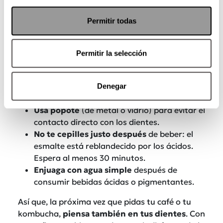
Tips para proteger tu sonrisa
Permitir todas
Los riesgos de estas bebidas no quieren decir
Permitir la selección
que no vuevlas a tomarlas. Algunas, como el
komucha,
hasta son buenas para la salud.
Peeero, sí quiere decir que debes tomar
Denegar
precauciones para cuidar tus dientes:
Usa
popote
(de metal o vidrio) para evitar el
contacto directo con los dientes.
No te cepilles justo después
de beber: el
esmalte está reblandecido por los ácidos.
Espera al menos 30 minutos.
Enjuaga con agua simple
después de
consumir bebidas ácidas o pigmentantes.
Así que, la próxima vez que pidas tu café o tu
kombucha,
piensa también en tus dientes
. Con