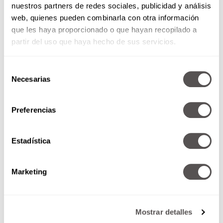
nuestros partners de redes sociales, publicidad y análisis
Las bebidas deportivas prometen hidratación y
web, quienes pueden combinarla con otra información
electrolitos, pero muchas contienen
tanto
que les haya proporcionado o que hayan recopilado a
azúcar como un refresco tradicional
. Su acidez
partir del uso que haya hecho de sus servicios.
y contenido de glucosa las vuelven un cóctel
perfecto para el desgaste del esmalte.
Selección
También lee:
¿Qué es la Kombucha y cuáles
Necesarias
de
son sus beneficios?
consentimiento
Preferencias
Estadística
Marketing
Mostrar detalles