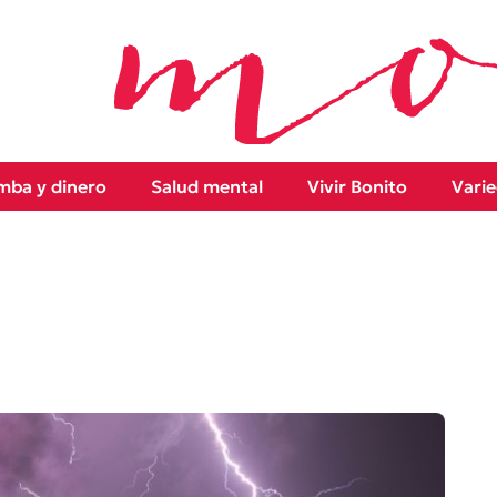
ba y dinero
Salud mental
Vivir Bonito
Vari