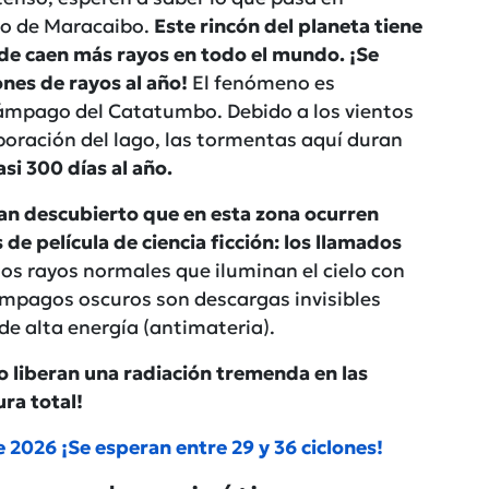
go de Maracaibo.
Este rincón del planeta tiene
nde caen más rayos en todo el mundo. ¡Se
nes de rayos al año!
El fenómeno es
mpago del Catatumbo. Debido a los vientos
poración del lago, las tormentas aquí duran
si 300 días al año.
han descubierto que en esta zona ocurren
e película de ciencia ficción: los llamados
 los rayos normales que iluminan el cielo con
lámpagos oscuros son descargas invisibles
e alta energía (antimateria).
ro liberan una radiación tremenda en las
ura total!
e 2026 ¡Se esperan entre 29 y 36 ciclones!