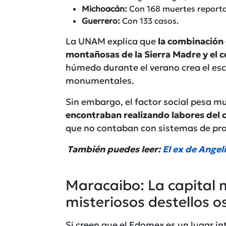
Michoacán:
Con 168 muertes report
Guerrero:
Con 133 casos.
La UNAM explica que
la combinación 
montañosas de la Sierra Madre y el c
húmedo durante el verano crea el es
monumentales.
Sin embargo, el factor social pesa m
encontraban realizando labores del c
que no contaban con sistemas de pro
También puedes leer:
El ex de Angel
Maracaibo: La capital m
misteriosos destellos o
Si creen que el Edomex es un lugar in