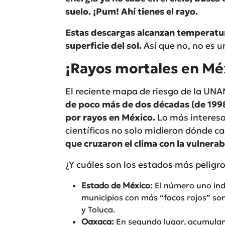
suelo. ¡Pum! Ahí tienes el rayo.
Estas descargas alcanzan temperatur
superficie del sol.
Así que no, no es u
¡Rayos mortales en Mé
El reciente mapa de riesgo de la UN
de poco más de dos décadas (de 1998 
por rayos en México.
Lo más interesa
científicos no solo midieron dónde 
que cruzaron el clima con la vulnerab
¿Y cuáles son los estados más peligros
Estado de México:
El número uno indi
municipios con más “focos rojos” son 
y Toluca.
Oaxaca:
En segundo lugar, acumula