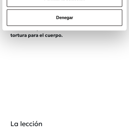
de nosotros no nos hemos normalizado vivir
inflamados, con dolor de panza o con una
pesadez terrible, pensando que “así es la vida
Denegar
adulta”.
Pues no, Billy Bob tardó años en darse
cuenta de que comer no debería ser una
tortura para el cuerpo.
La lección