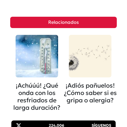
Relacionados
¡Achúúú! ¿Qué
¡Adiós pañuelos!
onda con los
¿Cómo saber si es
resfriados de
gripa o alergia?
larga duración?
224,006
SÍGUENOS