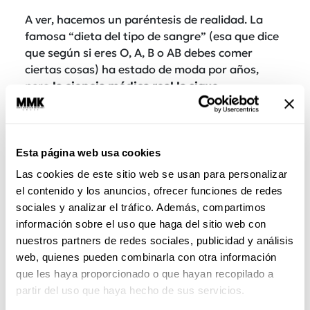
A ver, hacemos un paréntesis de realidad. La
famosa “dieta del tipo de sangre” (esa que dice
que según si eres O, A, B o AB debes comer
ciertas cosas) ha estado de moda por años,
pero
la ciencia médica real la sigue
debatiendo muchísimo y no la avala al 100%.
Sin embargo, a Billy Bob le funciona y tiene
una explicación muy lógica de por qué llegó a
este extremo.
Esta página web usa cookies
Las cookies de este sitio web se usan para personalizar
No dejes de leer:
Alimentos que estresan a tu
el contenido y los anuncios, ofrecer funciones de redes
cuerpo, ¡no eres tú, es tu comida!
sociales y analizar el tráfico. Además, compartimos
información sobre el uso que haga del sitio web con
nuestros partners de redes sociales, publicidad y análisis
web, quienes pueden combinarla con otra información
que les haya proporcionado o que hayan recopilado a
partir del uso que haya hecho de sus servicios.