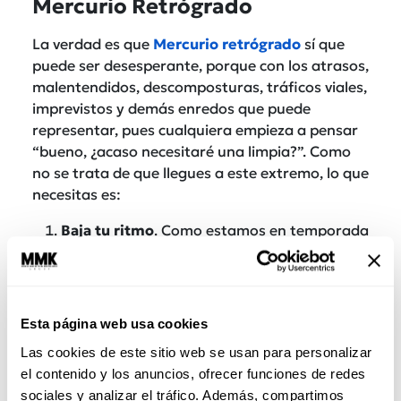
Mercurio Retrógrado
La verdad es que
Mercurio retrógrado
sí que
puede ser desesperante, porque con los atrasos,
malentendidos, descomposturas, tráficos viales,
imprevistos y demás enredos que puede
representar, pues cualquiera empieza a pensar
“bueno, ¿acaso necesitaré una limpia?”. Como
no se trata de que llegues a este extremo, lo que
necesitas es:
Baja tu ritmo
. Como estamos en temporada
Aries y Mercurio está aplicando el reversón
en este signo, todos andamos medio en el
acelere tratando de resolver mil cosas al
mismo tiempo. Y con prisa todo puede salir
Esta página web usa cookies
más mal de lo normal, entonces hay que
Las cookies de este sitio web se usan para personalizar
bajarle a la intensidad.
el contenido y los anuncios, ofrecer funciones de redes
Ten paciencia.
La paciencia y la energía
sociales y analizar el tráfico. Además, compartimos