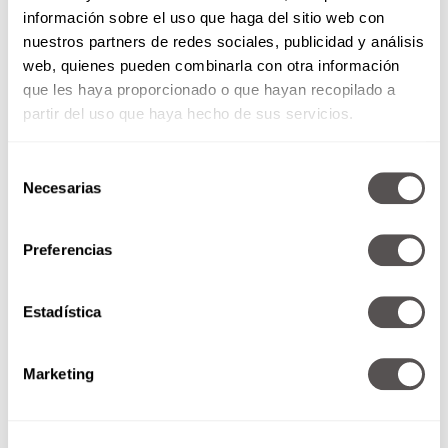
Aries son como el agua y el aceite, pero en
información sobre el uso que haga del sitio web con
realidad sin paciencia en esta temporada,
nuestros partners de redes sociales, publicidad y análisis
corremos el riesgo del desquiciamiento
web, quienes pueden combinarla con otra información
total, entonces RESPIRA si algo no va a la
que les haya proporcionado o que hayan recopilado a
velocidad que quieres o se presentan
partir del uso que haya hecho de sus servicios.
enredos.
Fluye
. Como ya mencionamos: si la vida no
te coopera con su 100% es porque no te
Selección
Necesarias
toca y ya, no pasa nada. Deja de empujar
de
donde hay bloqueo y mejor avanza por
consentimiento
donde sí avanza la energía, y si no avanza
Preferencias
por ningún lado, pues échate a tomar un
cafecito leyendo un buen libro y ya está.
Enfócate en los detalles.
Este tip es CLAVE
Estadística
y la verdad es que el signo Aries que nos
domina en estos momentos no es mucho de
Marketing
fijarse en pequeñeces, pero justo en ellas
está la manera de evitarnos complicaciones
extra, o sea que saca la lupa y no pases