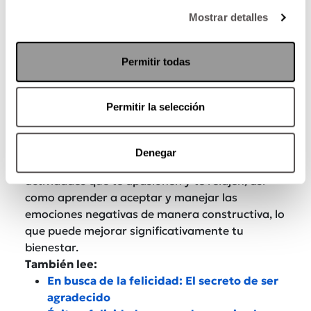
Mostrar detalles
Permitir todas
Pregúntate qué significa realmente la felicidad
para ti. Si cree que no puede ser feliz a menos
Permitir la selección
que haya logrado todas sus principales metas
en la vida, debe revaluar esas expectativas.
Ser feliz implica cultivar una
mentalidad
Denegar
positiva,
además de encontrar tiempo para
actividades que te apasionen y te relajen, así
como aprender a aceptar y manejar las
emociones negativas de manera constructiva, lo
que puede mejorar significativamente tu
bienestar.
También lee:
En busca de la felicidad: El secreto de ser
agradecido