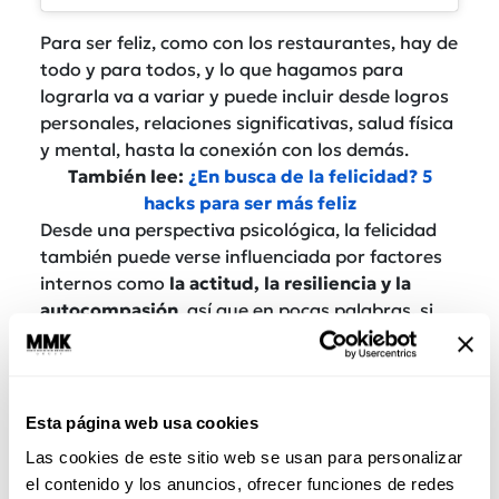
Para ser feliz, como con los restaurantes, hay de
todo y para todos, y lo que hagamos para
lograrla va a variar y puede incluir desde logros
personales, relaciones significativas, salud física
y mental, hasta la conexión con los demás.
También lee:
¿En busca de la felicidad? 5
hacks para ser más feliz
Desde una perspectiva psicológica, la felicidad
también puede verse influenciada por factores
internos como
la actitud, la resiliencia y la
autocompasión
, así que en pocas palabras, si
luchas por ella no vas a encontrarla JAMÁS.
Cambia tu forma de pensar
Esta página web usa cookies
A ver, vamos a dejar una cosa muy clara, si
tienes algún problema de salud mental como
Las cookies de este sitio web se usan para personalizar
depresión,
ansiedad
, TDHA, o cualquier cosa así,
el contenido y los anuncios, ofrecer funciones de redes