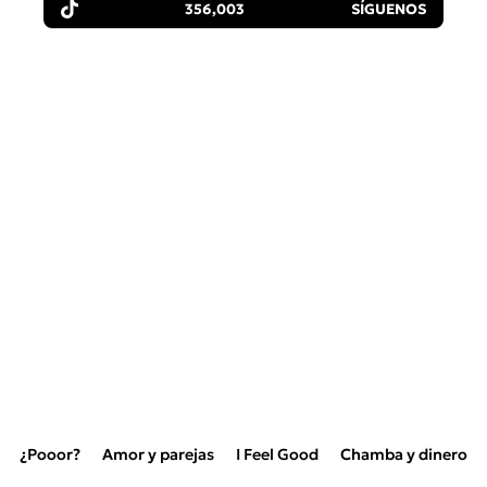
356,003
SÍGUENOS
¿Pooor?
Amor y parejas
I Feel Good
Chamba y dinero