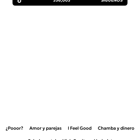
356,003
SÍGUENOS
¿Pooor?
Amor y parejas
I Feel Good
Chamba y dinero