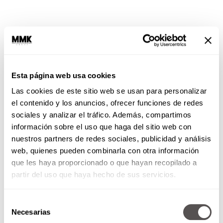
Esta página web usa cookies
Las cookies de este sitio web se usan para personalizar
el contenido y los anuncios, ofrecer funciones de redes
No dejes de leer:
Vemos pero no juzgamos:
sociales y analizar el tráfico. Además, compartimos
Series que son como ir a terapia
información sobre el uso que haga del sitio web con
nuestros partners de redes sociales, publicidad y análisis
¿Y la privacidad? ¡Alerta roja!
web, quienes pueden combinarla con otra información
que les haya proporcionado o que hayan recopilado a
Esto es vital (y no es broma). Lo que pasa en el
partir del uso que haya hecho de sus servicios.
consultorio de tu terapeuta se queda ahí por ley
y por ética profesional. Pero, ¿qué pasa con lo
que le escribes a la IA? Cada que le cuentas que
Selección
Necesarias
te da pánico el compromiso o que odias tu
de