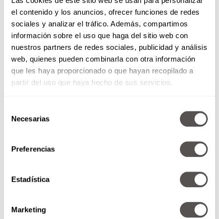
Las cookies de este sitio web se usan para personalizar
alimentos. La mayoría de los adultos necesitan
el contenido y los anuncios, ofrecer funciones de redes
alrededor de 15 mg de vitamina E por día.
sociales y analizar el tráfico. Además, compartimos
Puedes aumentar tu ingesta al:
información sobre el uso que haga del sitio web con
nuestros partners de redes sociales, publicidad y análisis
Comer más nueces y semillas, como
web, quienes pueden combinarla con otra información
almendras, avellanas y semillas de girasol.
que les haya proporcionado o que hayan recopilado a
Tomando un suplemento multivitamínico o
partir del uso que haya hecho de sus servicios.
de vitamina E.
Usar productos tópicos que contengan
vitamina E y C.
Selección
Necesarias
de
Vitamina K:
es esencial para ayudar al proceso
consentimiento
de coagulación de la sangre del cuerpo, lo que
Preferencias
ayuda a sanar heridas y moretones. También se
cree que ayuda a otras afecciones como:
estrías, cicatrices o círculos oscuros en los ojos.
Estadística
Se puede encontrar en diferentes cremas, sin
embargo, investigaciones han comprobado que
Marketing
los efectos de la vitamina K en la piel son más