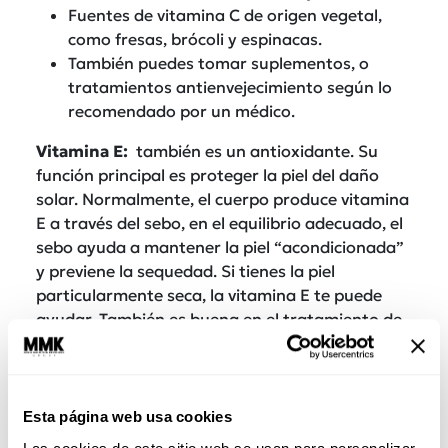
Fuentes de vitamina C de origen vegetal,
como fresas, brócoli y espinacas.
También puedes tomar suplementos, o
tratamientos antienvejecimiento según lo
recomendado por un médico.
Vitamina E:
también es un antioxidante. Su
función principal es proteger la piel del daño
solar. Normalmente, el cuerpo produce vitamina
E a través del sebo, en el equilibrio adecuado, el
sebo ayuda a mantener la piel “acondicionada”
y previene la sequedad. Si tienes la piel
particularmente seca, la vitamina E te puede
ayudar. También es buena en el tratamiento de
la inflamación de la piel. Si bien la vitamina E
está disponible en muchos productos para el
cuidado de la piel, el problema es que cualquier
efecto podría minimizarse con la exposición al
Esta página web usa cookies
sol, por lo que es preferible obtenerla de