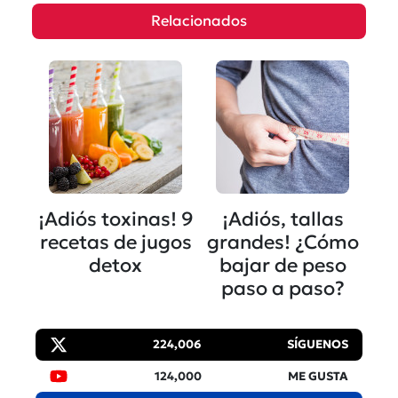
Relacionados
¡Adiós toxinas! 9
¡Adiós, tallas
recetas de jugos
grandes! ¿Cómo
detox
bajar de peso
paso a paso?
224,006
SÍGUENOS
124,000
ME GUSTA