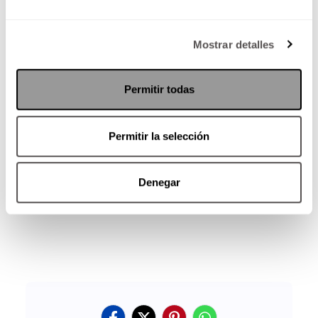
limitados que los de las vitaminas E y C. Los
adultos necesitan entre 90 y 120 ug al día, y
puedes aumentar tu ingesta comiendo: col
Mostrar detalles
rizada, espinaca, lechuga, repollo y judías
verdes.
Permitir todas
Permitir la selección
Denegar