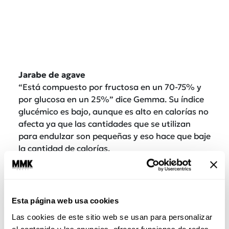
Jarabe de agave
“Está compuesto por fructosa en un 70-75% y
por glucosa en un 25%” dice Gemma. Su índice
glucémico es bajo, aunque es alto en calorías no
afecta ya que las cantidades que se utilizan
para endulzar son pequeñas y eso hace que baje
la cantidad de calorías.
Aspartame
En un endulcolorante artificial, no es dañino
para la salud. La
Agencia Europea de la
Esta página web usa cookies
Seguridad Alimentaria
en Europa, establece un
consumo recomendado de 40mg por kilo de la
Las cookies de este sitio web se usan para personalizar