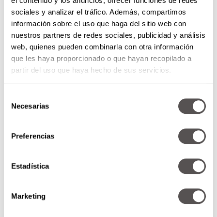
persona. No tiene calorías pero endulza mucho
el contenido y los anuncios, ofrecer funciones de redes
más en el azúcar blanca. Este se utiliza en
sociales y analizar el tráfico. Además, compartimos
alimentos y bebidas “sin azúcar y sin
información sobre el uso que haga del sitio web con
calorías”como:
nuestros partners de redes sociales, publicidad y análisis
• Refrescos
web, quienes pueden combinarla con otra información
• Yogurth
que les haya proporcionado o que hayan recopilado a
• Chicles
partir del uso que haya hecho de sus servicios.
• Salsas “caseras”
• Cereales
Selección
• Bebidas en polvo
Necesarias
de
consentimiento
Preferencias
Estadística
Marketing