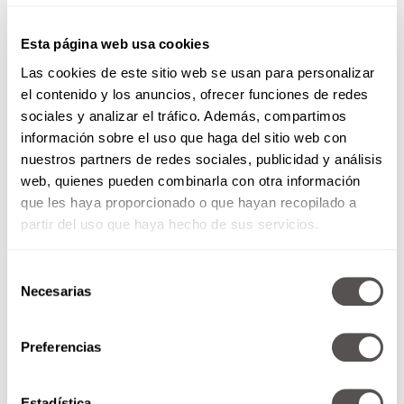
Esta página web usa cookies
Las cookies de este sitio web se usan para personalizar
Una historia que no muchos conocen. Originaria
el contenido y los anuncios, ofrecer funciones de redes
de Río de Janeiro, desde los 9 años trabajó
sociales y analizar el tráfico. Además, compartimos
como empleada doméstica en casa de una
información sobre el uso que haga del sitio web con
familia rica. Avergonzada y cansada de los
nuestros partners de redes sociales, publicidad y análisis
productos químicos que utilizaba para alisar su
web, quienes pueden combinarla con otra información
cabello tipo afro, decidió convertir en su
que les haya proporcionado o que hayan recopilado a
propósito de vida el encontrar una forma de
partir del uso que haya hecho de sus servicios.
llevarlo más natural. Pasó más de 10 años
mezclando cremas y sustancias hasta que por
Selección
fin pudo conseguir un producto que fue capaz
Necesarias
de
de transformar el pelo extremadamente crespo
consentimiento
en rizos suaves y elásticos.
¡Tuvo una revelación
y comprendió lo grande que era su invento!
Preferencias
Abandonó su trabajo de empleada doméstica,
convenció a su esposo de vender el taxi que
Estadística