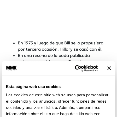
En 1975 y luego de que Bill se lo propusiera
por tercera ocasión, Hillary se casó con él.
En una reseña de la boda publicada
entonces en el Arkansas Gazette se
señalaba que ella seguiría usando su
nombre de soltera: Hillary Rodham. ¿La
razón? Ella quería mantener su vida
profesional separada de la de su marido.
Esta página web usa cookies
“Yo necesitaba tener mi propia identidad”,
Las cookies de este sitio web se usan para personalizar
dijo posteriormente.
el contenido y los anuncios, ofrecer funciones de redes
Su decisión, sin embargo, fue usada
sociales y analizar el tráfico. Además, compartimos
políticamente en contra de su marido
información sobre el uso que haga del sitio web con