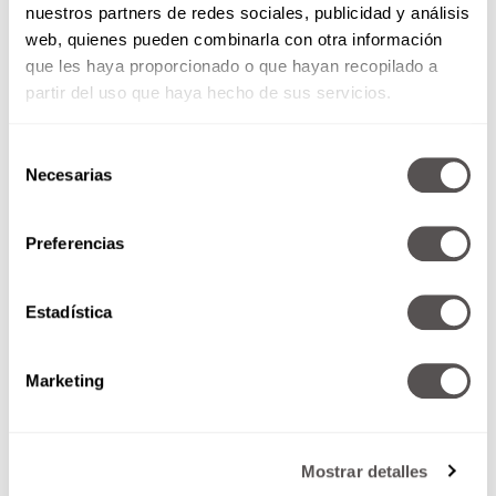
cuando se postuló por primera vez al cargo
nuestros partners de redes sociales, publicidad y análisis
de gobernador de Arkansas.
web, quienes pueden combinarla con otra información
A comienzos de la década de 1980, ella
que les haya proporcionado o que hayan recopilado a
decidió empezar a usar el apellido Clinton
partir del uso que haya hecho de sus servicios.
para evitar que ese asunto siguiera
dañando la imagen de su matrimonio y de
Selección
su marido entre los votantes. A partir de
Necesarias
de
entonces comenzó a llamarse Hillary
consentimiento
Rodham Clinton.
Durante años, Hillary trabajó como
Preferencias
abogada en importantes bufetes, incluso,
obtenía mayores ingresos económicos que
Estadística
durante años superaron los de su marido
como gobernador de Arkansas.
Bill y Hillary tuvieron una sola hija llamada
Marketing
Chelsea (1980).
En 1998, Hillary captó la atención mediática
tras revelarse el adulterio de su esposo con
Mostrar detalles
Monica Lewinsky. Ella apoyo a Bill para que