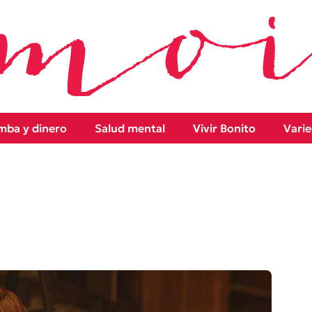
ba y dinero
Salud mental
Vivir Bonito
Vari