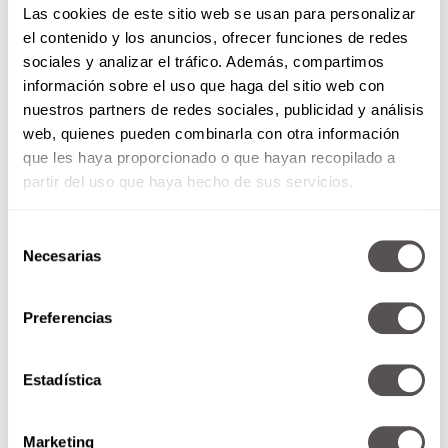
Las cookies de este sitio web se usan para personalizar
el contenido y los anuncios, ofrecer funciones de redes
sociales y analizar el tráfico. Además, compartimos
One of my favorite nights on tour
información sobre el uso que haga del sitio web con
nuestros partners de redes sociales, publicidad y análisis
web, quienes pueden combinarla con otra información
que les haya proporcionado o que hayan recopilado a
partir del uso que haya hecho de sus servicios.
Selección
Necesarias
de
consentimiento
Preferencias
Una foto publicada por Selena Gomez (@selenagomez) el
Estadística
También, hubo famosos que se unieron apenas
este año a la plataforma, los que más destacan
Marketing