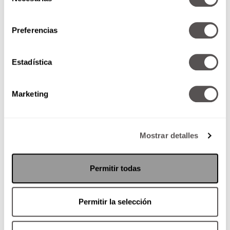
de
2. Agenda tus descansos
consentimiento
Así como apuntas juntas o pendientes,
aparta
Preferencias
espacios para ti
. Sí, literal: “Viernes 5 p.m.:
echar flojera con dignidad”.
Estadística
Marketing
Mostrar detalles
Permitir todas
3. Haz check-in contigo
Permitir la selección
Pregúntate: “¿Estoy descansando o
sintiéndome culpable mientras descanso?” Si es