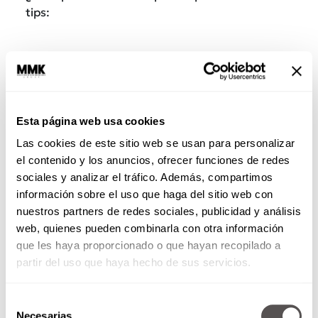
tips:
Esta página web usa cookies
Las cookies de este sitio web se usan para personalizar
el contenido y los anuncios, ofrecer funciones de redes
sociales y analizar el tráfico. Además, compartimos
información sobre el uso que haga del sitio web con
nuestros partners de redes sociales, publicidad y análisis
1. Redefine lo que significa ser
web, quienes pueden combinarla con otra información
productivo
que les haya proporcionado o que hayan recopilado a
Descansar no es “hacer menos”, es parte del
partir del uso que haya hecho de sus servicios.
proceso. Porque de nada sirve estar ocupado si
andas con el cerebro frito.
Selección
Necesarias