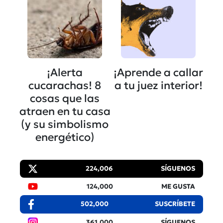
¡Alerta
¡Aprende a callar
cucarachas! 8
a tu juez interior!
cosas que las
atraen en tu casa
(y su simbolismo
energético)
224,006
SÍGUENOS
124,000
ME GUSTA
502,000
SUSCRÍBETE
361,000
SÍGUENOS