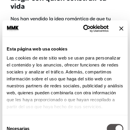
vida
Nos han vendido la idea romántica de que tu
pareja es la única persona con la que eliges
construir un futuro
.
Pero la realidad es que tus
amigas son esas personas que también eliges
para armar tu vida y tu red de soporte.
Son las
Esta página web usa cookies
que te sostienen en un divorcio, las que
Las cookies de este sitio web se usan para personalizar
celebran que por fin te dieron el aumento, las
el contenido y los anuncios, ofrecer funciones de redes
que te cuidan cuando te rompen el corazón
y
sociales y analizar el tráfico. Además, compartimos
las que te dicen las verdades incómodas que
información sobre el uso que haga del sitio web con
nadie más se atreve a decirte.
nuestros partners de redes sociales, publicidad y análisis
web, quienes pueden combinarla con otra información
que les haya proporcionado o que hayan recopilado a
partir del uso que haya hecho de sus servicios.
Selección
Necesarias
de