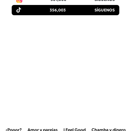
356,003
SÍGUENOS
¿Pooor?
Amor y parejas
I Feel Good
Chamba y dinero