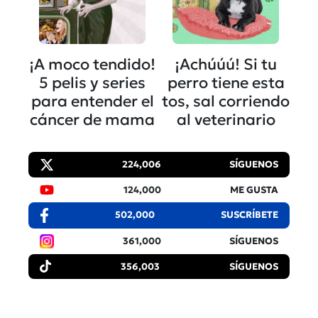
¡A moco tendido!
¡Achúúú! Si tu
5 pelis y series
perro tiene esta
para entender el
tos, sal corriendo
cáncer de mama
al veterinario
224,006
SÍGUENOS
124,000
ME GUSTA
502,000
SUSCRÍBETE
361,000
SÍGUENOS
356,003
SÍGUENOS