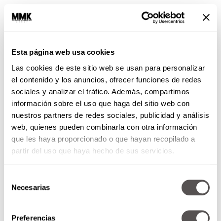
Para cerrar el año es importante pensar qué
podemos hacer para conservar esas cosas por
las que estamos agradecidos. También
preguntarnos, de lo que perdimos y se puede
Esta página web usa cookies
reparar, cómo podemos arreglarlo; los vínculos,
Las cookies de este sitio web se usan para personalizar
el trabajo, la salud, las relaciones. Y de lo que se
el contenido y los anuncios, ofrecer funciones de redes
fue y no se puede reparar, reflexionar sobre
sociales y analizar el tráfico. Además, compartimos
cómo repararnos nosotros. Cuestionarnos
información sobre el uso que haga del sitio web con
¿quién soy a partir de lo que me pasó?
nuestros partners de redes sociales, publicidad y análisis
Para ver el futuro con más esperanza y mejor
web, quienes pueden combinarla con otra información
ojo hay que controlar nuestra perspectiva y
que les haya proporcionado o que hayan recopilado a
actitud
, porque las creencias determinan
partir del uso que haya hecho de sus servicios.
nuestras emociones, quienes a la vez
definen
nuestras acciones y actitud.
Selección
Necesarias
de
consentimiento
Preferencias