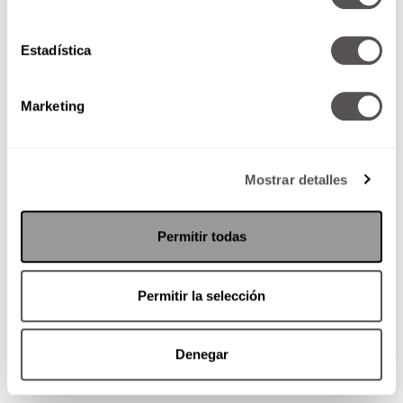
Estadística
Marketing
Hay que acordarnos siempre que podemos
Mostrar detalles
tener una razón para odiar, resentir, ser
amargados y destruir. En realidad todos
tenemos una, pero no todos decidimos hacerlo.
Permitir todas
Al final l
o que hacemos con lo que nos pasa es
una decisión.
Permitir la selección
Entrevista Mario Guerra, transcripción María
Milo.
Denegar