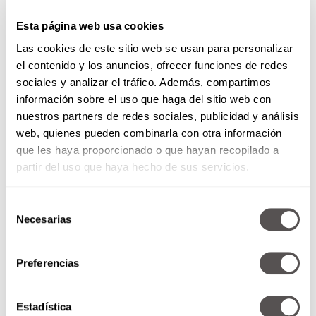
Esta página web usa cookies
“You can have it all but not til
Las cookies de este sitio web se usan para personalizar
el contenido y los anuncios, ofrecer funciones de redes
you move it”
sociales y analizar el tráfico. Además, compartimos
información sobre el uso que haga del sitio web con
Fíjate nada más en la belleza de esta letra, “tú
nuestros partners de redes sociales, publicidad y análisis
puedes tener todo, pero no hasta que te
web, quienes pueden combinarla con otra información
muevas”. Como siempre nos dice la Jefa,
que les haya proporcionado o que hayan recopilado a
tenemos que ponernos en movimiento para
partir del uso que haya hecho de sus servicios.
alcanzar cualquier objetivo, y sí, en ocasiones la
suerte favorece a unos y a otros no tanto, pero
al intentar algo, ya ganaste 50% de la batalla,
Selección
así que súbele el volumen a
On Top Of The World
Necesarias
de
de Imagine Dragons y a darle.
consentimiento
“I grew strong”
Preferencias
Nada dice “yo puedo salir de esta” como
I Will
Estadística
Survive de Gloria
Gaynor, y es que en ocasiones,