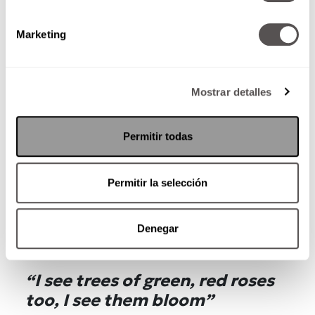
como dice la canción, nos congelamos y
sentimos que no somos lo suficiente para
Marketing
superar algo, pero una vez que lo logras, creces,
y en ese momento el cielo es el límite.
Mostrar detalles
Permitir todas
Permitir la selección
Denegar
“I see trees of green, red roses
too, I see them bloom”