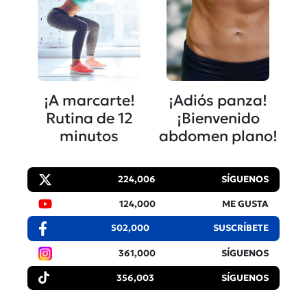
¡A marcarte!
¡Adiós panza!
Rutina de 12
¡Bienvenido
minutos
abdomen plano!
224,006
SÍGUENOS
124,000
ME GUSTA
502,000
SUSCRÍBETE
361,000
SÍGUENOS
356,003
SÍGUENOS