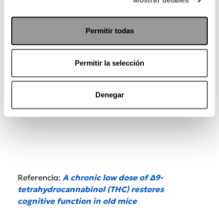
investigaciones fuera de prejuicios:
la población
consumidora de esta planta no sólo son
jóvenes, y los efectos de la
Cannabis
no sólo
Permitir todas
son adversos.
Permitir la selección
Denegar
Referencia:
A chronic low dose of Δ9-
tetrahydrocannabinol (THC) restores
cognitive function in old mice