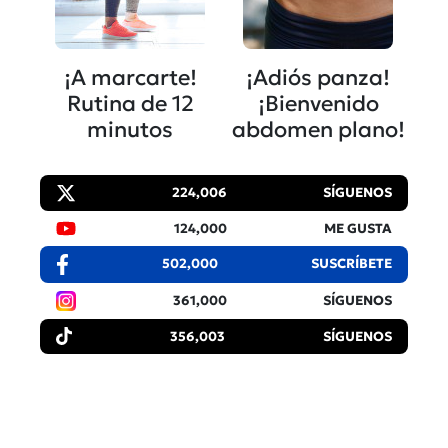
¡A marcarte!
¡Adiós panza!
Rutina de 12
¡Bienvenido
minutos
abdomen plano!
224,006
SÍGUENOS
124,000
ME GUSTA
502,000
SUSCRÍBETE
361,000
SÍGUENOS
356,003
SÍGUENOS