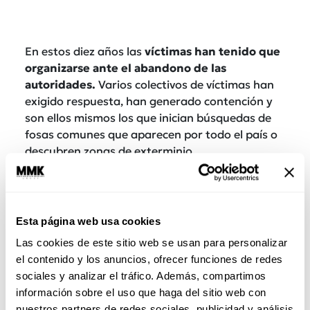
En estos diez años las
víctimas han tenido que
organizarse ante el abandono de las
autoridades.
Varios colectivos de víctimas han
exigido respuesta, han generado contención y
son ellos mismos los que inician búsquedas de
fosas comunes que aparecen por todo el país o
descubren zonas de exterminio.
Muy preocupante es la pasividad de buena
parte de la ciudadanía. Al parecer nada nos
moviliza,
hay un gran descontento por los
Esta página web usa cookies
escándalos de corrupción
pero no por los
Las cookies de este sitio web se usan para personalizar
muertos, no por la impunidad.
el contenido y los anuncios, ofrecer funciones de redes
sociales y analizar el tráfico. Además, compartimos
información sobre el uso que haga del sitio web con
nuestros partners de redes sociales, publicidad y análisis