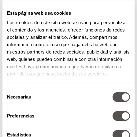
prohibir, sino de priorizar los momentos
juntos sobre el tiempo de pantalla.
Esta página web usa cookies
Recuperen espacios de calidad.
Planeen
Las cookies de este sitio web se usan para personalizar
actividades donde el celular no sea el
el contenido y los anuncios, ofrecer funciones de redes
protagonista, como salir a caminar, cocinar
sociales y analizar el tráfico. Además, compartimos
juntos o tener una cita sin pantallas. La
información sobre el uso que haga del sitio web con
clave es
reconectar
sin distracciones.
nuestros partners de redes sociales, publicidad y análisis
Pon el ejemplo. Si tú también usas mucho el
web, quienes pueden combinarla con otra información
celular, el cambio tiene que ser de los dos
que les haya proporcionado o que hayan recopilado a
lados. Modelar el comportamiento que
partir del uso que haya hecho de sus servicios.
quieres ver ayuda a ser coherente y
facilita
el respetar acuerdos.
Selección
Identifiquen qué hay detrás. A veces el uso
Necesarias
de
excesivo del celular es
evasión, estrés,
consentimiento
aburrimiento o conflictos no resueltos.
Hablar de esto puede ayudarlos a ver cuáles
Preferencias
son las necesidades emocionales más
profundas que están ignorando.
Estadística