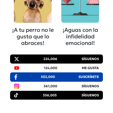
¡A tu perro no le
¡Aguas con la
gusta que lo
infidelidad
abraces!
emocional!
224,006
SÍGUENOS
124,000
ME GUSTA
502,000
SUSCRÍBETE
361,000
SÍGUENOS
356,003
SÍGUENOS