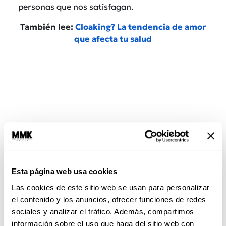
personas que nos satisfagan.
También lee:
Cloaking? La tendencia de amor
que afecta tu salud
Esta página web usa cookies
Las cookies de este sitio web se usan para personalizar
Aprendí a chin#$%#
el contenido y los anuncios, ofrecer funciones de redes
sociales y analizar el tráfico. Además, compartimos
Nuestras
experiencias pasadas nos enseñan
lo
información sobre el uso que haga del sitio web con