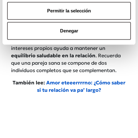
Permitir la selección
5. Espacio y autonomía:
Aunque es importante
compartir tiempo juntos, también lo es
Denegar
permitirse espacio y autonomía individual.
Fomentar actividades individuales y mantener
intereses propios ayuda a mantener un
equilibrio saludable en la relación
. Recuerda
que una pareja sana se compone de dos
individuos completos que se complementan.
También lee:
Amor eteeerrrrno: ¿Cómo saber
si tu relación va pa’ largo?