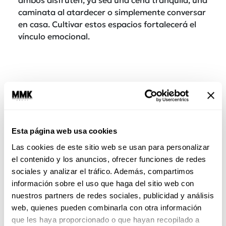
caminata al atardecer o simplemente conversar
en casa. Cultivar estos espacios fortalecerá el
vínculo emocional.
Esta página web usa cookies
Las cookies de este sitio web se usan para personalizar
el contenido y los anuncios, ofrecer funciones de redes
sociales y analizar el tráfico. Además, compartimos
3. Respeto mutuo y tolerancia:
Cada individuo
información sobre el uso que haga del sitio web con
tiene sus propias peculiaridades y formas de ser.
nuestros partners de redes sociales, publicidad y análisis
Aprende a
respetar las diferencias
y a aceptar
web, quienes pueden combinarla con otra información
a tu pareja tal como es. La tolerancia y el
que les haya proporcionado o que hayan recopilado a