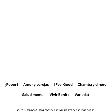
¿Pooor?
Amor y parejas
I Feel Good
Chamba y dinero
Salud mental
Vivir Bonito
Variedat
SÍGUENOS EN TODAS NUESTRAS REDES