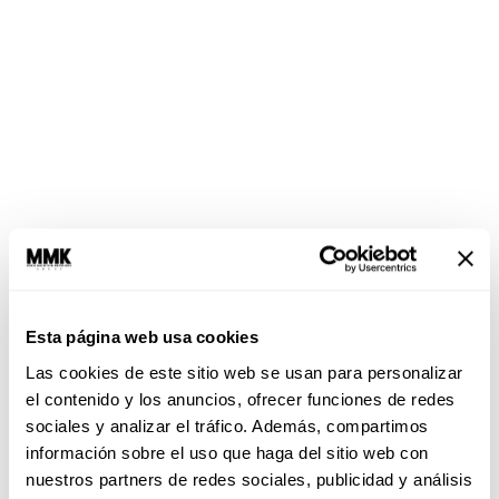
Sean ridículamente específicos
Esta página web usa cookies
No subestimen el poder de ser claros: “Este
Las cookies de este sitio web se usan para personalizar
partido sí lo quiero ver solo” o “ya sé que ese día
el contenido y los anuncios, ofrecer funciones de redes
juega la selección, pero se estrena mi película
sociales y analizar el tráfico. Además, compartimos
favorita y quiero ir al cine”. Entre más
información sobre el uso que haga del sitio web con
detallados sean, menos espacio hay para
nuestros partners de redes sociales, publicidad y análisis
resentimientos imaginarios. Muchas peleas no