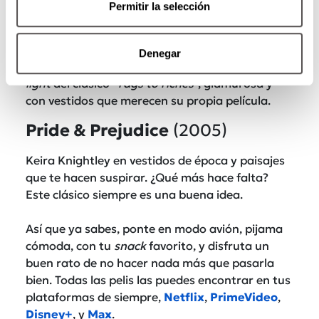
Permitir la selección
Crazy Rich Asians
(2018)
Romance, comedia, y escenarios que parecen
Denegar
screensavers
de lujo. Esta peli es una versión
light
del clásico “
rags to riches
”, glamurosa y
con vestidos que merecen su propia película.
Pride & Prejudice
(2005)
Keira Knightley en vestidos de época y paisajes
que te hacen suspirar. ¿Qué más hace falta?
Este clásico siempre es una buena idea.
Así que ya sabes, ponte en modo avión, pijama
cómoda, con tu
snack
favorito, y disfruta un
buen rato de no hacer nada más que pasarla
bien. Todas las pelis las puedes encontrar en tus
plataformas de siempre,
Netflix
,
PrimeVideo
,
Disney+
, y
Max
.