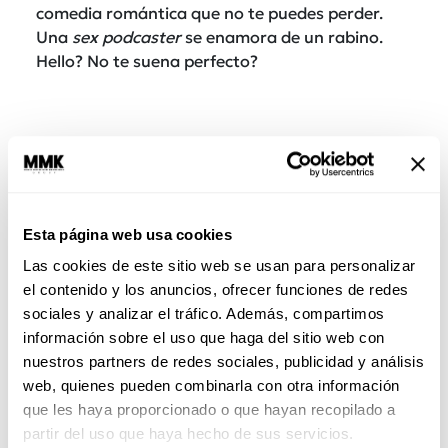
comedia romántica que no te puedes perder.
Una
sex podcaster
se enamora de un rabino.
Hello? No te suena perfecto?
Esta página web usa cookies
Las cookies de este sitio web se usan para personalizar
el contenido y los anuncios, ofrecer funciones de redes
sociales y analizar el tráfico. Además, compartimos
información sobre el uso que haga del sitio web con
nuestros partners de redes sociales, publicidad y análisis
Chef
(2014)
web, quienes pueden combinarla con otra información
Food porn
, buena música y un viaje por
que les haya proporcionado o que hayan recopilado a
carretera que huele a verano y quesadillas en
partir del uso que haya hecho de sus servicios.