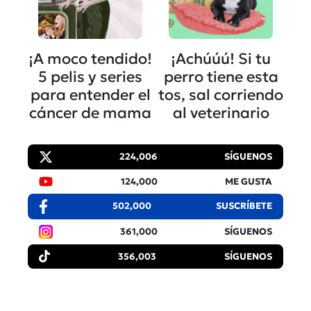
¡A moco tendido!
¡Achúúú! Si tu
5 pelis y series
perro tiene esta
para entender el
tos, sal corriendo
cáncer de mama
al veterinario
224,006
SÍGUENOS
124,000
ME GUSTA
502,000
SUSCRÍBETE
361,000
SÍGUENOS
356,003
SÍGUENOS