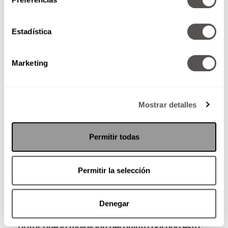
Estadística
Marketing
Mostrar detalles
Permitir todas
A prueba de fuego
El momento de la verdad lo sabremos este
Permitir la selección
domingo. Los octavos de final se jugarán cara a
cara contra Inglaterra que viene de aplastar al
Congo. Si la Selección logra vencer a los
Denegar
ingleses, entonces sí podremos quemar el mito y
gritar que la maldición del quinto partido está