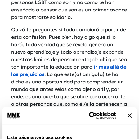
personas LGBT como son y no como te han
enseñado a pensar que son es un primer avance
para mostrarte solidario.
Quizá te preguntes si todo cambiará a partir de
esta confesión. Pues bien, hay algo que sí lo
hará. Toda verdad que se revela genera un
nuevo aprendizaje y todo aprendizaje expande
nuestros límites de pensamiento; de ahí que sea
tan importante la educación para
ir más allá de
los prejuicios
. Lo que este(a) amigo(a) te ha
dicho es una oportunidad para comprender un
mundo que antes veías como ajeno a ti y, por
ende, es una puerta que se abre para acercarte
a otras personas que, como él/ella pertenecen a
la comunidad LGBT. Además, es un acto de
confianza por el que este ser querido está
fortaleciendo la amistad que comparte contigo.
Con su revelación y tu comprensión no es él/ella
Esta página web usa cookies