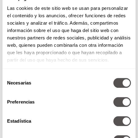
quien ha cambiado, sino tú, porque te has hecho
Las cookies de este sitio web se usan para personalizar
más humano.
el contenido y los anuncios, ofrecer funciones de redes
sociales y analizar el tráfico. Además, compartimos
información sobre el uso que haga del sitio web con
nuestros partners de redes sociales, publicidad y análisis
web, quienes pueden combinarla con otra información
que les haya proporcionado o que hayan recopilado a
partir del uso que haya hecho de sus servicios.
Selección
Necesarias
de
consentimiento
Si te das la oportunidad de escuchar su historia,
Preferencias
seguramente descubrirás que si era consciente
de su orientación sexual desde años atrás y no
te lo había dicho, no quiere decir que te haya
Estadística
engañado o mentido.
Una sociedad prejuiciosa
intimida, el miedo paraliza y los discursos de