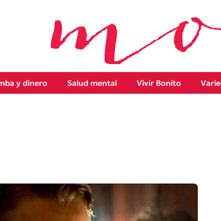
ba y dinero
Salud mental
Vivir Bonito
Vari