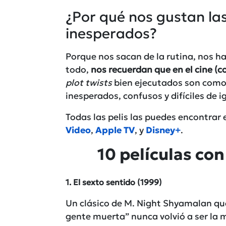
¿Por qué nos gustan las
inesperados?
Porque nos sacan de la rutina, nos ha
todo,
nos recuerdan que en el cine (c
plot
twists
bien ejecutados son como 
inesperados, confusos y difíciles de i
Todas las pelis las puedes encontrar
Video
,
Apple TV
, y
Disney+
.
10 películas co
1. El sexto sentido
(1999)
Un clásico de M. Night Shyamalan que 
gente muerta” nunca volvió a ser la 