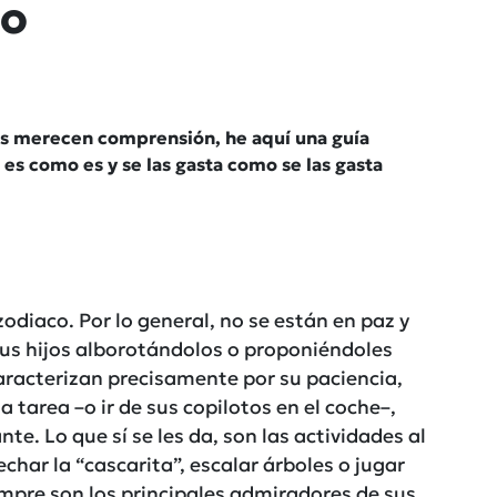
co
os merecen comprensión, he aquí una guía
 es como es y se las gasta como se las gasta
zodiaco. Por lo general, no se están en paz y
sus hijos alborotándolos o proponiéndoles
aracterizan precisamente por su paciencia,
a tarea –o ir de sus copilotos en el coche–,
e. Lo que sí se les da, son las actividades al
echar la “cascarita”, escalar árboles o jugar
empre son los principales admiradores de sus