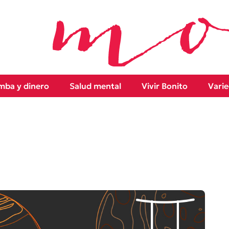
ba y dinero
Salud mental
Vivir Bonito
Vari