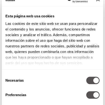
Esta página web usa cookies
Escoger un perro debe ser un
clic
que funcione
Las cookies de este sitio web se usan para personalizar
en la vida real y también en el corazón.
Cómo
el contenido y los anuncios, ofrecer funciones de redes
elegir a tu perro ideal según tu personalidad
sociales y analizar el tráfico. Además, compartimos
no se trata de quién sea más tierno o menos
información sobre el uso que haga del sitio web con
“ruidoso”: se trata de quién vibra en tu misma
nuestros partners de redes sociales, publicidad y análisis
frecuencia. Hazte estas preguntas, revisa tu
web, quienes pueden combinarla con otra información
estilo de vida y ponte real. Cuando encuentres
que les haya proporcionado o que hayan recopilado a
esa conexión, no tendrás una mascota, sino
un
partir del uso que haya hecho de sus servicios.
compañero de vida que encaja contigo
… y tu
flow
.
Selección
También lee:
Necesarias
de
consentimiento
Preferencias