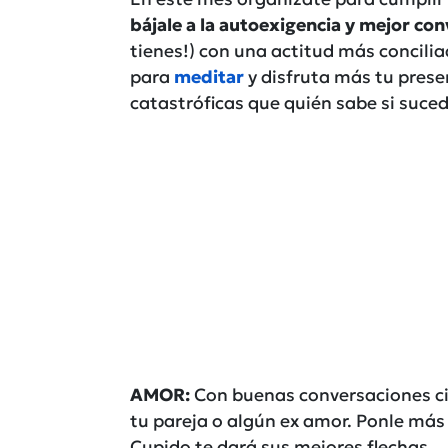
bájale a la autoexigencia y mejor con
tienes!) con una actitud más concili
para
meditar
y disfruta más tu prese
catastróficas que quién sabe si suce
AMOR:
Con buenas conversaciones cie
tu pareja o algún ex amor. Ponle más 
Cupido te dará sus mejores flechas.